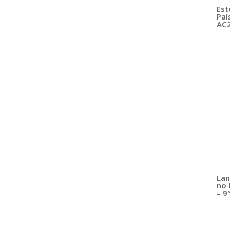
Est
Paí
AC
Lan
no 
– 9