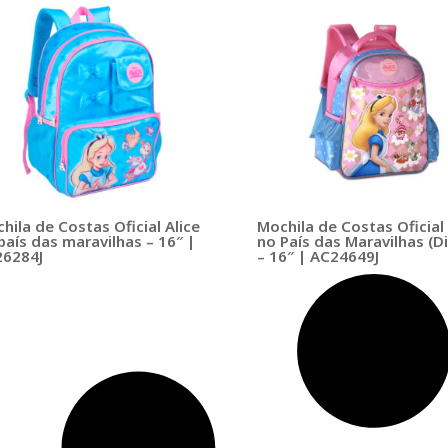
hila de Costas Oficial Alice
Mochila de Costas Oficial 
país das maravilhas – 16″ |
no País das Maravilhas (D
6284J
– 16″ | AC24649J