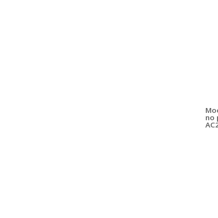
Moc
no 
AC2