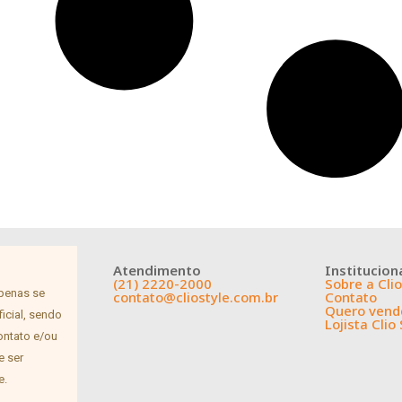
Atendimento
Institucion
(21) 2220-2000
Sobre a Clio
apenas se
contato@cliostyle.com.br
Contato
Quero vende
icial, sendo
Lojista Clio 
contato e/ou
e ser
e.