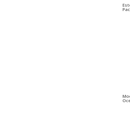
Est
Pac
Moc
Oce