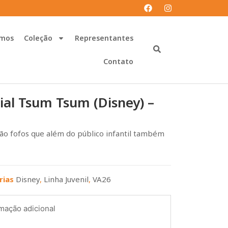
mos
Coleção
Representantes
Contato
cial Tsum Tsum (Disney) –
ão fofos que além do público infantil também
rias
Disney
,
Linha Juvenil
,
VA26
mação adicional